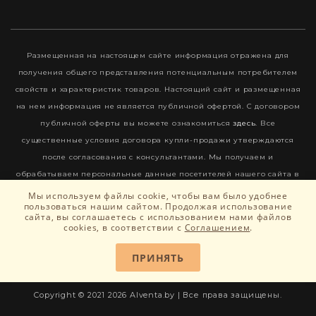
Размещенная на настоящем сайте информация отражена для
получения общего представления потенциальным потребителем
свойств и характеристик товаров. Настоящий сайт и размещенная
на нем информация не является публичной офертой. С договором
публичной оферты вы можете ознакомиться
здесь
. Все
существенные условия договора купли-продажи утверждаются
после согласования с консультантами. Мы получаем и
обрабатываем персональные данные посетителей нашего сайта в
соответствии с
Политикой конфиденциальности
. Если вы не даете
Мы используем файлы cookie, чтобы вам было удобнее
пользоваться нашим сайтом. Продолжая использование
согласия на обработку своих персональных данных, вам
сайта, вы соглашаетесь c использованием нами файлов
необходимо покинуть наш сайт. Актуальность цен и наличие
cookies, в соответствии с
Соглашением
.
уточняйте у менеджера в день обращения.
ПРИНЯТЬ
Copyright © 2021 2026 Alventa.by | Все права защищены.