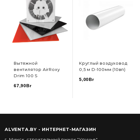
Вытяжной
Круглый воздуховод
вентилятор AirRoxy
0,5 м D-100мм (10вп)
Drim 100 S
5,00
Br
67,90
Br
В КОРЗИНУ
В КОРЗИНУ
ALVENTA.BY - ИНТЕРНЕТ-МАГАЗИН
г. Минск, строительный рынок "Уручье",