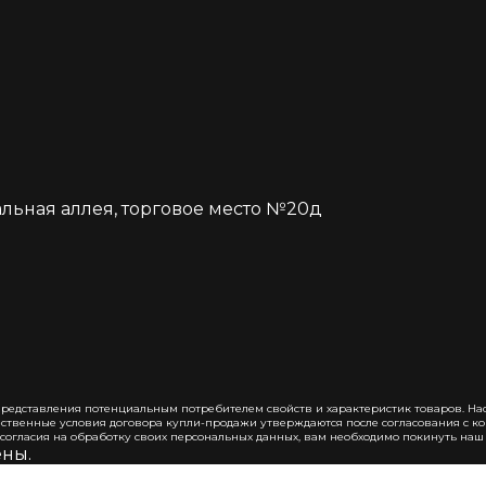
альная аллея, торговое место №20д
редставления потенциальным потребителем свойств и характеристик товаров. На
щественные условия договора купли-продажи утверждаются после согласования с 
е согласия на обработку своих персональных данных, вам необходимо покинуть наш
ены.