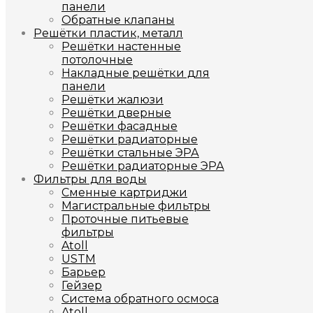
панели
Обратные клапаны
Решётки пластик, металл
Решётки настенные
потолочные
Накладные решётки для
панели
Решётки жалюзи
Решётки дверные
Решётки фасадные
Решётки радиаторные
Решётки стальные ЭРА
Решётки радиаторные ЭРА
Фильтры для воды
Сменные картриджи
Магистральные фильтры
Проточные питьевые
фильтры
Atoll
USTM
Барьер
Гейзер
Система обратного осмоса
Atoll