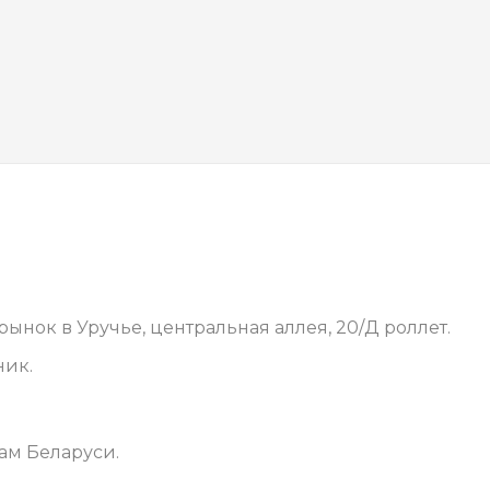
ынок в Уручье, центральная аллея, 20/Д роллет.
ник.
ам Беларуси.