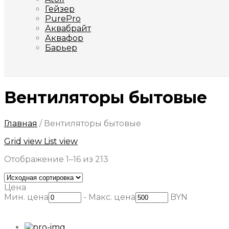
Гейзер
PurePro
Аквабрайт
Аквафор
Барьер
Вентиляторы бытовые
Главная
/
Вентиляторы бытовые
Grid view
List view
Отображение 1–16 из 213
Цена
Мин. цена
-
Макс. цена
BYN