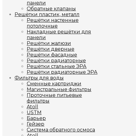
панели
Обратные клапаны
Решётки пластик, металл
Решётки настенные
потолочные
Накладные решётки для
панели
Решётки жалюзи
Решётки дверные
Решётки фасадные
Решётки радиаторные
Решётки стальные ЭРА
Решётки радиаторные ЭРА
Фильтры для воды
Сменные картриджи
Магистральные фильтры
Проточные питьевые
фильтры
Atoll
USTM
Барьер
Гейзер
Система обратного осмоса
Atoll