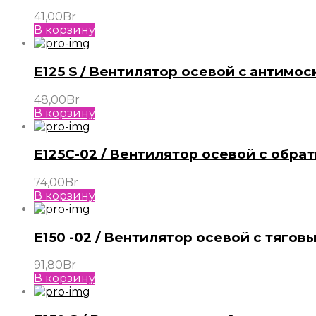
41,00
Br
В корзину
E125 S / Вентилятор осевой c антимос
48,00
Br
В корзину
E125C-02 / Вентилятор осевой с обра
74,00
Br
В корзину
E150 -02 / Вентилятор осевой с тягов
91,80
Br
В корзину