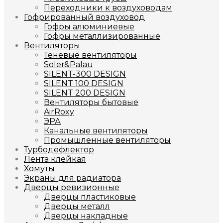
Переходники к воздуховодам
Гофрированный воздуховод
Гофры алюминиевые
Гофры металлизированные
Вентиляторы
Теневые вентиляторы
Soler&Palau
SILENT-300 DESIGN
SILENT 100 DESIGN
SILENT 200 DESIGN
Вентиляторы бытовые
AirRoxy
ЭРА
Канальные вентиляторы
Промышленные вентиляторы
Турбодефлектор
Лента клейкая
Хомуты
Экраны для радиатора
Дверцы ревизионные
Дверцы пластиковые
Дверцы металл
Дверцы накладные