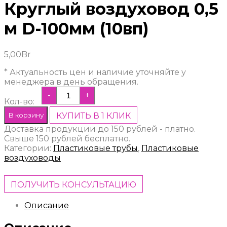
Круглый воздуховод 0,5
м D-100мм (10вп)
5,00
Br
* Актуальность цен и наличие уточняйте у
менеджера в день обращения.
-
+
Кол-во:
В корзину
КУПИТЬ В 1 КЛИК
Доставка продукции до 150 рублей - платно.
Свыше 150 рублей бесплатно.
Категории:
Пластиковые трубы
,
Пластиковые
воздуховоды
ПОЛУЧИТЬ КОНСУЛЬТАЦИЮ
Описание