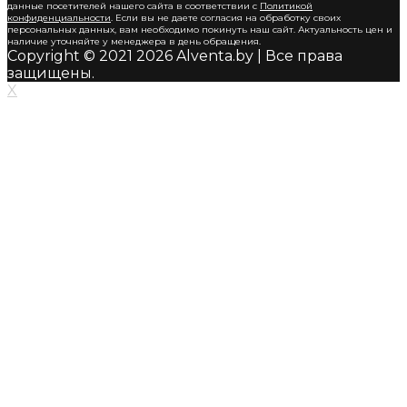
данные посетителей нашего сайта в соответствии с
Политикой
конфиденциальности
. Если вы не даете согласия на обработку своих
персональных данных, вам необходимо покинуть наш сайт. Актуальность цен и
наличие уточняйте у менеджера в день обращения.
Copyright © 2021 2026 Alventa.by | Все права
защищены.
X