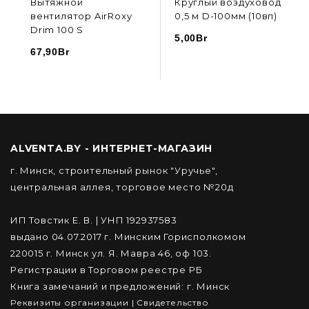
Вытяжной
Круглый воздуховод
вентилятор AirRoxy
0,5 м D-100мм (10вп)
Drim 100 S
5,00
Br
67,90
Br
В КОРЗИНУ
В КОРЗИНУ
ALVENTA.BY - ИНТЕРНЕТ-МАГАЗИН
г. Минск, строительный рынок "Уручье",
центральная аллея, торговое место №20д
ИП Товстик Е. В. | УНП 192937583
выдано 04.07.2017 г. Минским Горисполкомом
220015 г. Минск ул. Я. Мавра 46, оф 103.
Регистрации в Торговом реестре РБ
Книга замечаний и предложений: г. Минск
Реквизиты организации
|
Cвидетельство