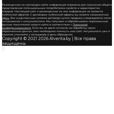
Размещенная на настоящем сайте информация отражена для получения общего
представления потенциальным потребителем свойств и характеристик
товаров. Настоящий сайт и размещенная на нем информация не является
публичной офертой. С договором публичной оферты вы можете ознакомиться
здесь
. Все существенные условия договора купли-продажи утверждаются после
согласования с консультантами. Мы получаем и обрабатываем персональные
данные посетителей нашего сайта в соответствии с
Политикой
конфиденциальности
. Если вы не даете согласия на обработку своих
персональных данных, вам необходимо покинуть наш сайт. Актуальность цен и
наличие уточняйте у менеджера в день обращения.
Copyright © 2021 2026 Alventa.by | Все права
защищены.
X