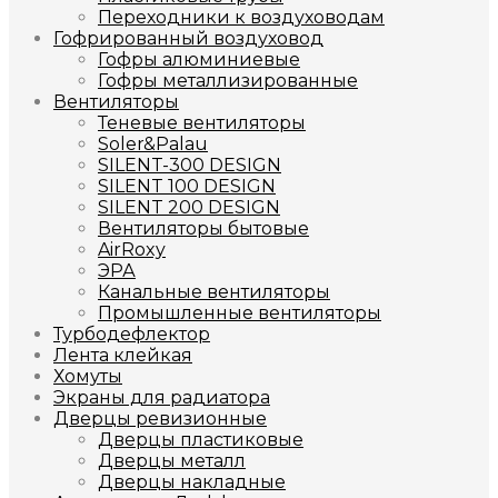
Переходники к воздуховодам
Гофрированный воздуховод
Гофры алюминиевые
Гофры металлизированные
Вентиляторы
Теневые вентиляторы
Soler&Palau
SILENT-300 DESIGN
SILENT 100 DESIGN
SILENT 200 DESIGN
Вентиляторы бытовые
AirRoxy
ЭРА
Канальные вентиляторы
Промышленные вентиляторы
Турбодефлектор
Лента клейкая
Хомуты
Экраны для радиатора
Дверцы ревизионные
Дверцы пластиковые
Дверцы металл
Дверцы накладные