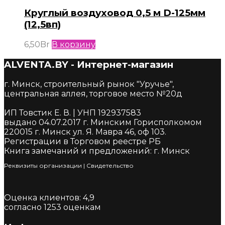
Круглый воздуховод 0,5 м D-125мм
(12,5вп)
6,50
Br
В корзину
ALVENTA.BY - Интернет-магазин
г. Минск, строительный рынок "Уручье",
центральная аллея, торговое место №20д
ИП Товстик Е. В. | УНП 192937583
выдано 04.07.2017 г. Минским Горисполкомом
220015 г. Минск ул. Я. Мавра 46, оф 103.
Регистрации в Торговом реестре РБ
Книга замечаний и предложений: г. Минск
Реквизиты организации
|
Cвидетельство
Оценка клиентов:
4,9
согласно
1253
оценкам