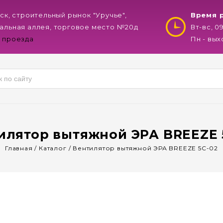
нск, строительный рынок "Уручье",
Время 
альная аллея, торговое место №20д
Вт-вс, 0
 проезда
Пн - вы
илятор вытяжной ЭРА BREEZE 
Главная
/
Каталог
/
Вентилятор вытяжной ЭРА BREEZE 5C-02