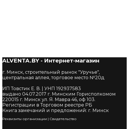
Круглый воздуховод 0,5 м D-125мм (12,5вп)
6,50
Br
ALVENTA.BY - Интернет-магазин
г. Минск, строительный рынок "Уручье",
центральная аллея, торговое место №20д
ИП Товстик Е. В. | УНП 192937583
выдано 04.07.2017 г. Минским Горисполкомом
220015 г. Минск ул. Я. Мавра 46, оф 103.
Регистрации в Торговом реестре РБ
Книга замечаний и предложений: г. Минск
Реквизиты организации
|
Cвидетельство