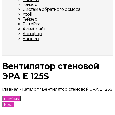
Гейзер
Система обратного осмоса
Atoll
Гейзер
PurePro
Аквабрайт
Аквафор
Барьер
Вентилятор стеновой
ЭРА E 125S
Главная
/
Каталог
/
Вентилятор стеновой ЭРА E 125S
Previous
Next