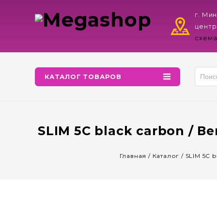
г. Ми
центр
схема
КАТАЛОГ ТОВАРОВ
SLIM 5C black carbon / 
Главная
/
Каталог
/
SLIM 5C 