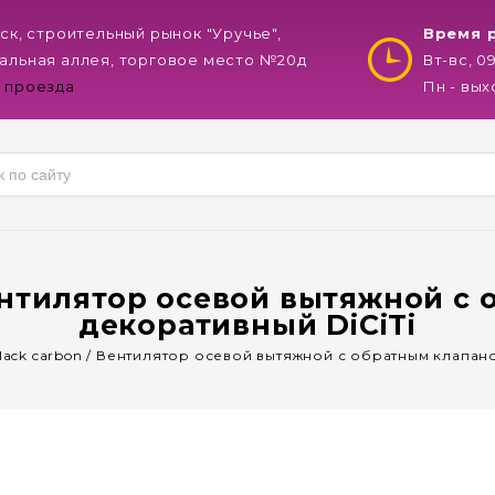
нск, строительный рынок "Уручье",
Время 
альная аллея, торговое место №20д
Вт-вс, 0
 проезда
Пн - вы
Вентилятор осевой вытяжной с 
декоративный DiCiTi
black carbon / Вентилятор осевой вытяжной с обратным клапано