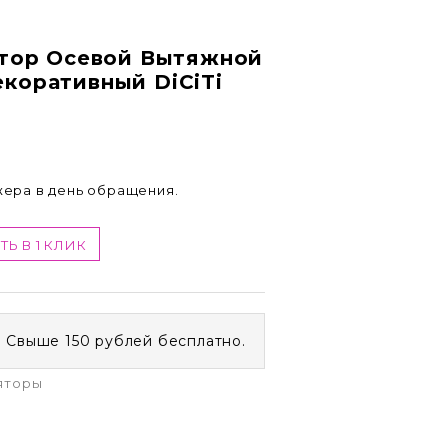
лятор Осевой Вытяжной
екоративный DiCiTi
жера в день обращения.
ТЬ В 1 КЛИК
. Свыше 150 рублей бесплатно.
яторы