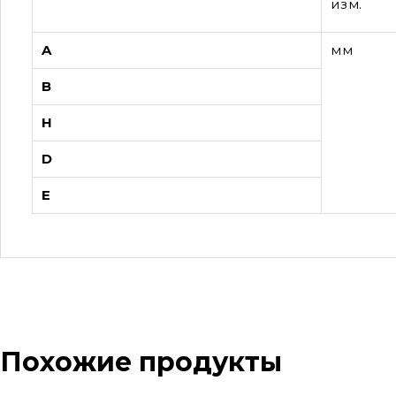
изм.
A
мм
B
H
D
E
Похожие продукты