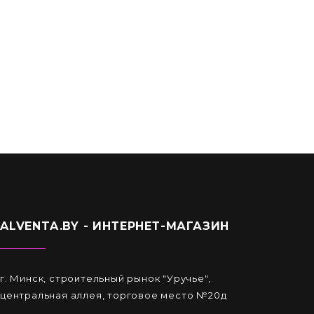
Круглый воздуховод 0,5 м D-125мм (12,5вп)
6,50
Br
ALVENTA.BY - ИНТЕРНЕТ-МАГАЗИН
г. Минск, строительный рынок "Уручье",
центральная аллея, торговое место №20д