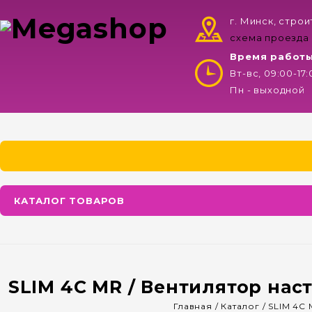
г. Минск, стро
схема проезда
Время работ
Вт-вс, 09:00-17
Пн - выходной
КАТАЛОГ ТОВАРОВ
SLIM 4С MR / Вентилятор нас
Главная
/
Каталог
/
SLIM 4С 