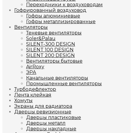
Переходники к воздуховодам
Гофрированный воздуховод
Гофры алюминиевые
Гофры металлизированные
Вентиляторы
Теневые вентиляторы
Soler&Palau
SILENT-300 DESIGN
SILENT 100 DESIGN
SILENT 200 DESIGN
Вентиляторы бытовые
AirRoxy
ЭРА
Канальные вентиляторы
Промышленные вентиляторы
Турбодефлектор
Лента клейкая
Хомуты
Экраны для радиатора
Дверцы ревизионные
Дверцы пластиковые
Дверцы металл
Дверцы накладные