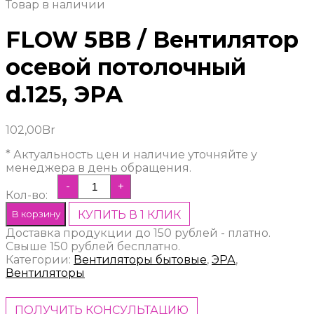
Товар в наличии
FLOW 5BB / Вентилятор
осевой потолочный
d.125, ЭРА
102,00
Br
* Актуальность цен и наличие уточняйте у
менеджера в день обращения.
-
+
Кол-во:
В корзину
КУПИТЬ В 1 КЛИК
Доставка продукции до 150 рублей - платно.
Свыше 150 рублей бесплатно.
Категории:
Вентиляторы бытовые
,
ЭРА
,
Вентиляторы
ПОЛУЧИТЬ КОНСУЛЬТАЦИЮ