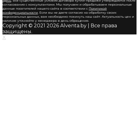
здесь
. Все существенные условия договора купли-продажи утверждаются после
согласования с консультантами. Мы получаем и обрабатываем персональные
данные посетителей нашего сайта в соответствии с
Политикой
конфиденциальности
. Если вы не даете согласия на обработку своих
персональных данных, вам необходимо покинуть наш сайт. Актуальность цен и
наличие уточняйте у менеджера в день обращения.
Copyright © 2021 2026 Alventa.by | Все права
защищены.
X