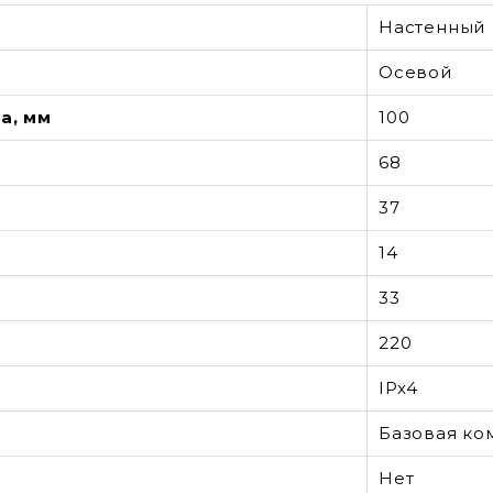
Настенный
Осевой
а, мм
100
68
37
14
33
220
IPx4
Базовая ко
Нет