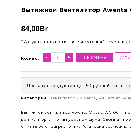
Вытяжной Вентилятор Awenta C
84,00
Br
* Актуальность цен и наличие уточняйте у менед
-
+
В КОРЗИНУ
КУПИ
Кол-во:
Доставка продукции до 150 рублей - платно
Категории:
Вентиляторы Awenta
,
Решётчатые в
Вытяжной вентилятор Awenta Classic WC100 — п
вентилятор с низким уровнем шума. Съемная пер
отмыть ее от загрязнений. Установка возможна ка