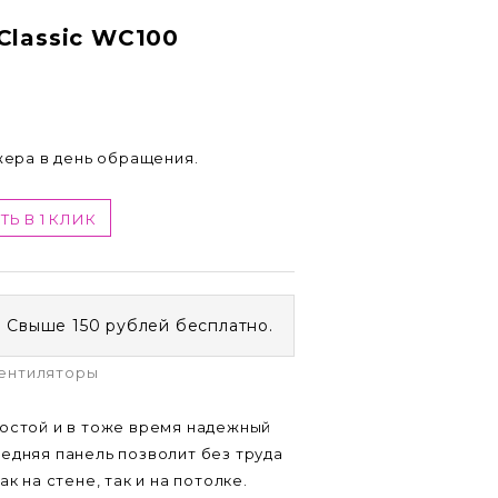
lassic WC100
жера в день обращения.
ТЬ В 1 КЛИК
. Свыше 150 рублей бесплатно.
ентиляторы
ростой и в тоже время надежный
едняя панель позволит без труда
к на стене, так и на потолке.