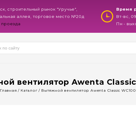
нск, строительный рынок "Уручье",
Время 
альная аллея, торговое место №20д
Вт-вс, 0
 проезда
Пн - вы
ой вентилятор Awenta Classi
Главная
/
Каталог
/
Вытяжной вентилятор Awenta Classic WC10