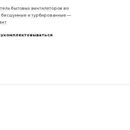
тель бытовых вентиляторов во
са бесшумные и турбированные —
ант.
оукомплектовываться