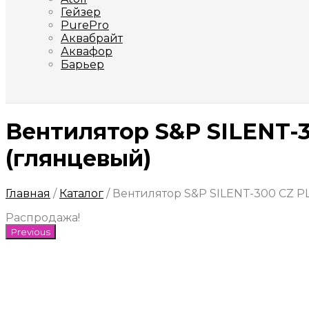
Гейзер
PurePro
Аквабрайт
Аквафор
Барьер
Вентилятор S&P SILENT-3
(глянцевый)
Главная
/
Каталог
/
Вентилятор S&P SILENT-300 CZ P
Распродажа!
Previous