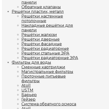
панели
Обратные клапаны
Решётки пластик, металл
Решётки настенные
потолочные
Накладные решётки для
панели
Решётки жалюзи
Решётки дверные
Решётки фасадные
Решётки радиаторные
Решётки стальные ЭРА
Решётки радиаторные ЭРА
Фильтры для воды
Сменные картриджи
Магистральные фильтры
Проточные питьевые
фильтры
Atoll
USTM
Барьер
Гейзер
Система обратного осмоса
Atoll