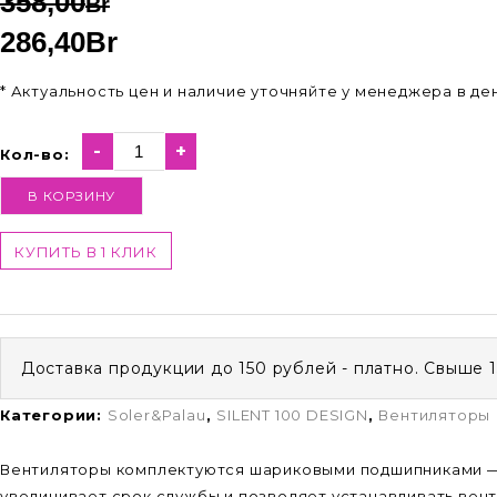
358,00
Br
286,40
Br
* Актуальность цен и наличие уточняйте у менеджера в д
-
+
Кол-во:
В КОРЗИНУ
КУПИТЬ В 1 КЛИК
Доставка продукции до 150 рублей - платно. Свыше 
Категории:
Soler&Palau
,
SILENT 100 DESIGN
,
Вентиляторы
Вентиляторы комплектуются шариковыми подшипниками —
увеличивает срок службы и позволяет устанавливать вен