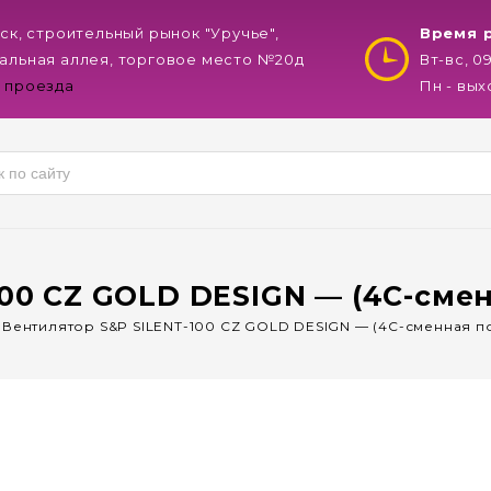
нск, строительный рынок "Уручье",
Время 
альная аллея, торговое место №20д
Вт-вс, 0
 проезда
Пн - вы
100 CZ GOLD DESIGN — (4C-смен
/
Вентилятор S&P SILENT-100 CZ GOLD DESIGN — (4C-сменная п