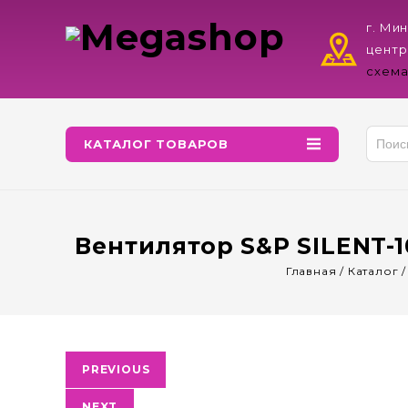
г. Ми
центр
схема
КАТАЛОГ ТОВАРОВ
Вентилятор S&P SILENT-
Главная
/
Каталог
Распродажа!
PREVIOUS
NEXT