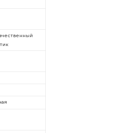
ачественный
тик
ная