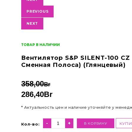
PREVIOUS
NEXT
ТОВАР В НАЛИЧИИ
Вентилятор S&P SILENT-100 CZ
Сменная Полоса) (глянцевый)
358,00
Br
286,40
Br
* Актуальность цен и наличие уточняйте у менед
-
+
В КОРЗИНУ
КУПИ
Кол-во: