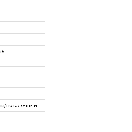
45
ый/потолочный