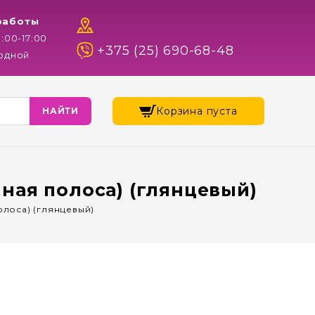
работы
9:00-17:00
+375 (25) 690-68-48
ходной
Корзина пуста
ная полоса) (глянцевый)
олоса) (глянцевый)