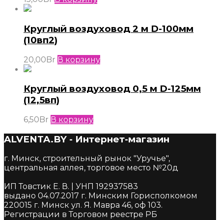
Круглый воздуховод 2 м D-100мм
(10вп2)
20,00
Br
В корзину
Круглый воздуховод 0,5 м D-125мм
(12,5вп)
6,50
Br
В корзину
ALVENTA.BY - Интернет-магазин
г. Минск, строительный рынок "Уручье",
центральная аллея, торговое место №20д
ИП Товстик Е. В. | УНП 192937583
выдано 04.07.2017 г. Минским Горисполкомом
220015 г. Минск ул. Я. Мавра 46, оф 103.
Регистрации в Торговом реестре РБ