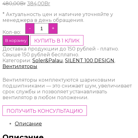
Первоначальная
Текущая
480,00
Br
384,00
Br
цена
цена:
* Актуальность цен и наличие уточняйте у
составляла
384,00Br.
менеджера в день обращения.
480,00Br.
-
+
Кол-во:
В корзину
КУПИТЬ В 1 КЛИК
Доставка продукции до 150 рублей - платно.
Свыше 150 рублей бесплатно.
Категории:
Soler&Palau
,
SILENT 100 DESIGN
,
Вентиляторы
Вентиляторы комплектуются шариковыми
подшипниками — это снижает шум, увеличивает
срок службы и позволяет устанавливать
вентилятор в любом положении.
ПОЛУЧИТЬ КОНСУЛЬТАЦИЮ
Описание
Описание