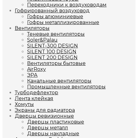
Переходники к воздуховодам
Гофрированный воздуховод
Гофры алюминиевые
Гофры металлизированные
Вентиляторы
Теневые вентиляторы
Soler&Palau
SILENT-300 DESIGN
SILENT 100 DESIGN
SILENT 200 DESIGN
Вентиляторы бытовые
AirRoxy
ЭРА
Канальные вентиляторы
Промышленные вентиляторы
Турбодефлектор
Лента клейкая
Хомуты
Экраны для радиатора
Дверцы ревизионные
Дверцы пластиковые
Дверцы металл
Дверцы накладные