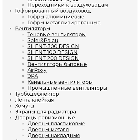
Переходники к воздуховодам
Гофрированный воздуховод
Гофры алюминиевые
Гофры металлизированные
Вентиляторы
Теневые вентиляторы
Soler&Palau
SILENT-300 DESIGN
SILENT 100 DESIGN
SILENT 200 DESIGN
Вентиляторы бытовые
AirRoxy
ЭРА
Канальные вентиляторы
Промышленные вентиляторы
Турбодефлектор
Лента клейкая
Хомуты
Экраны для радиатора
Дверцы ревизионные
Дверцы пластиковые
Дверцы металл
Дверцы накладные