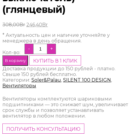
(глянцевый)
Первоначальная
Текущая
308,00
Br
246,40
Br
цена
цена:
* Актуальность цен и наличие уточняйте у
составляла
246,40Br.
менеджера в день обращения.
308,00Br.
-
+
Кол-во:
В корзину
КУПИТЬ В 1 КЛИК
Доставка продукции до 150 рублей - платно.
Свыше 150 рублей бесплатно.
Категории:
Soler&Palau
,
SILENT 100 DESIGN
,
Вентиляторы
Вентиляторы комплектуются шариковыми
подшипниками — это снижает шум, увеличивает
срок службы и позволяет устанавливать
вентилятор в любом положении.
ПОЛУЧИТЬ КОНСУЛЬТАЦИЮ