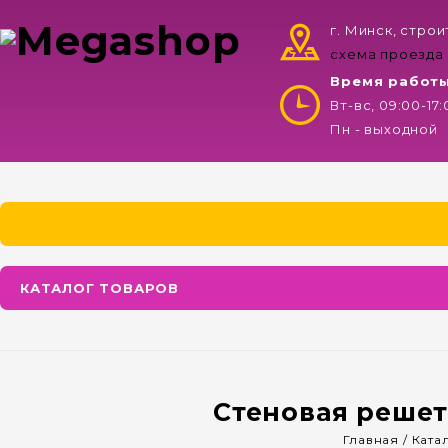
г. Минск, стро
схема проезда
Время работ
Вт-вс, 09:00-17
Пн - выходной
КАТАЛОГ ТОВАРОВ
Стеновая решетк
Главная
/
Ката