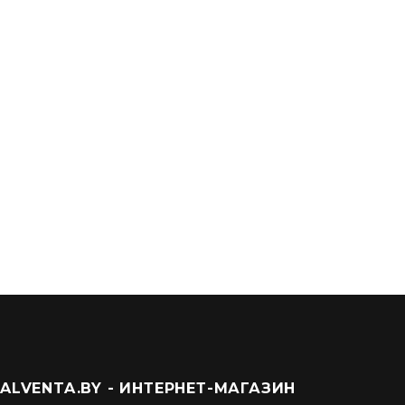
Круглый воздуховод 0,5 м D-125мм (12,5вп)
6,50
Br
ALVENTA.BY - ИНТЕРНЕТ-МАГАЗИН