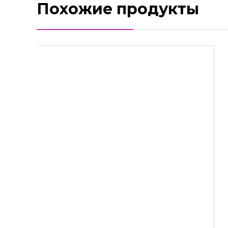
Похожие продукты
Вытяжной вентилятор AirRoxy Drim 100 S
67,90
Br