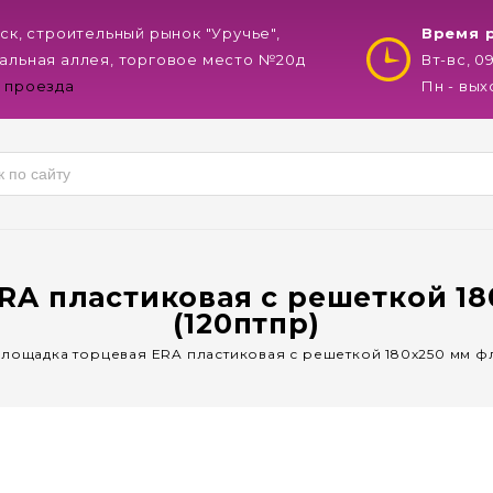
нск, строительный рынок "Уручье",
Время 
альная аллея, торговое место №20д
Вт-вс, 0
 проезда
Пн - вы
RA пластиковая с решеткой 18
(120птпр)
лощадка торцевая ERA пластиковая с решеткой 180х250 мм фл