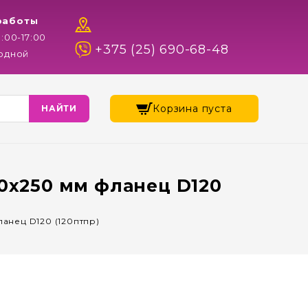
работы
9:00-17:00
+375 (25) 690-68-48
ходной
Корзина пуста
0х250 мм фланец D120
анец D120 (120птпр)