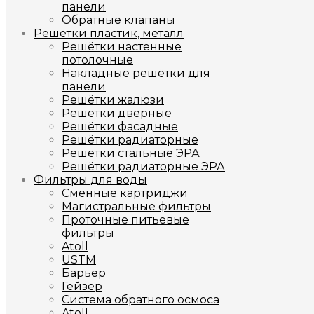
панели
Обратные клапаны
Решётки пластик, металл
Решётки настенные
потолочные
Накладные решётки для
панели
Решётки жалюзи
Решётки дверные
Решётки фасадные
Решётки радиаторные
Решётки стальные ЭРА
Решётки радиаторные ЭРА
Фильтры для воды
Сменные картриджи
Магистральные фильтры
Проточные питьевые
фильтры
Atoll
USTM
Барьер
Гейзер
Система обратного осмоса
Atoll