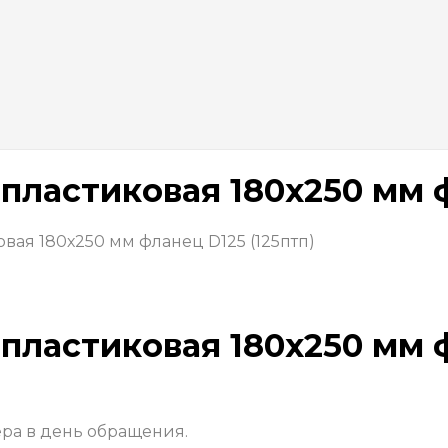
ластиковая 180х250 мм ф
вая 180х250 мм фланец D125 (125птп)
ластиковая 180х250 мм ф
ера в день обращения.