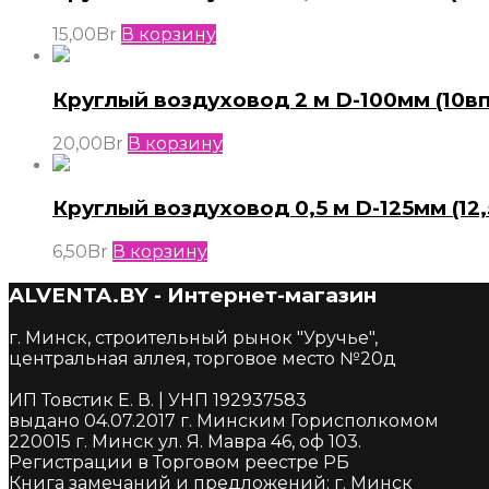
15,00
Br
В корзину
Круглый воздуховод 2 м D-100мм (10вп
20,00
Br
В корзину
Круглый воздуховод 0,5 м D-125мм (12,
6,50
Br
В корзину
ALVENTA.BY - Интернет-магазин
г. Минск, строительный рынок "Уручье",
центральная аллея, торговое место №20д
ИП Товстик Е. В. | УНП 192937583
выдано 04.07.2017 г. Минским Горисполкомом
220015 г. Минск ул. Я. Мавра 46, оф 103.
Регистрации в Торговом реестре РБ
Книга замечаний и предложений: г. Минск