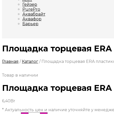
Гейзер
PurePro
Аквабрайт
Аквафор
Барьер
Площадка торцевая ERA п
Главная
/
Каталог
/
Площадка торцевая ERA пластико
Товар в наличии
Площадка торцевая ERA п
6,40
Br
* Актуальность цен и наличие уточняйте у менедж