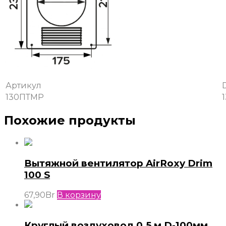
Артикул
130ПТМР
Похожие продукты
Вытяжной вентилятор AirRoxy Drim
100 S
67,90
Br
В корзину
Круглый воздуховод 0,5 м D-100мм