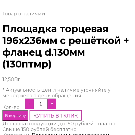
Товар в наличии
Площадка торцевая
196х236мм с решёткой +
фланец d.130мм
(130птмр)
12,50
Br
* Актуальность цен и наличие уточняйте у
менеджера в день обращения.
-
+
Кол-во:
В корзину
КУПИТЬ В 1 КЛИК
Доставка продукции до 150 рублей - платно.
Свыше 150 рублей бесплатно.