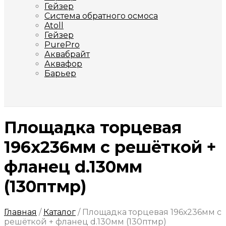
Гейзер
Система обратного осмоса
Atoll
Гейзер
PurePro
Аквабрайт
Аквафор
Барьер
Площадка торцевая
196х236мм с решёткой +
фланец d.130мм
(130птмр)
Главная
/
Каталог
/
Площадка торцевая 196х236мм с
решёткой + фланец d.130мм (130птмр)