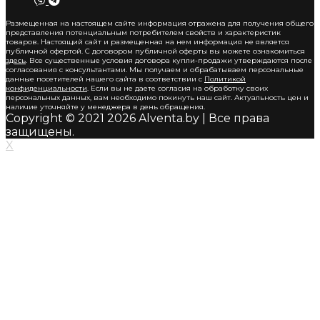
Размещенная на настоящем сайте информация отражена для получения общего
представления потенциальным потребителем свойств и характеристик
товаров. Настоящий сайт и размещенная на нем информация не является
публичной офертой. С договором публичной оферты вы можете ознакомиться
здесь
. Все существенные условия договора купли-продажи утверждаются после
согласования с консультантами. Мы получаем и обрабатываем персональные
данные посетителей нашего сайта в соответствии с
Политикой
конфиденциальности
. Если вы не даете согласия на обработку своих
персональных данных, вам необходимо покинуть наш сайт. Актуальность цен и
наличие уточняйте у менеджера в день обращения.
Copyright © 2021 2026 Alventa.by | Все права
защищены.
X