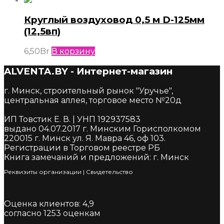
Круглый воздуховод 0,5 м D-125мм
(12,5вп)
6,50
Br
В корзину
ALVENTA.BY - Интернет-магазин
г. Минск, строительный рынок "Уручье",
центральная аллея, торговое место №20д
ИП Товстик Е. В. | УНП 192937583
выдано 04.07.2017 г. Минским Горисполкомом
220015 г. Минск ул. Я. Мавра 46, оф 103.
Регистрации в Торговом реестре РБ
Книга замечаний и предложений: г. Минск
Реквизиты организации
|
Cвидетельство
Оценка клиентов:
4,9
согласно
1253
оценкам