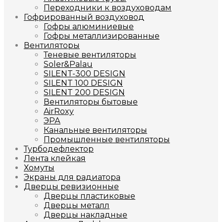
Переходники к воздуховодам
Гофрированный воздуховод
Гофры алюминиевые
Гофры металлизированные
Вентиляторы
Теневые вентиляторы
Soler&Palau
SILENT-300 DESIGN
SILENT 100 DESIGN
SILENT 200 DESIGN
Вентиляторы бытовые
AirRoxy
ЭРА
Канальные вентиляторы
Промышленные вентиляторы
Турбодефлектор
Лента клейкая
Хомуты
Экраны для радиатора
Дверцы ревизионные
Дверцы пластиковые
Дверцы металл
Дверцы накладные