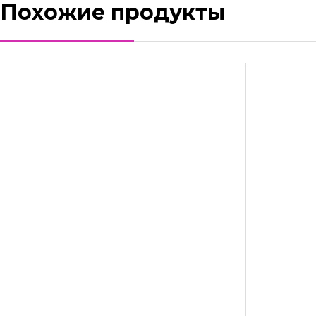
Похожие продукты
Вытяжной вентилятор AirRoxy Drim 100 S
67,90
Br