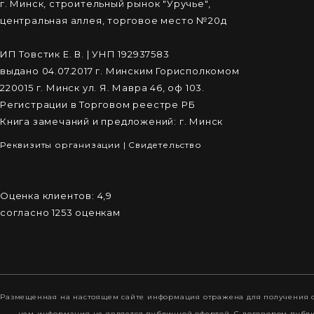
г. Минск, строительный рынок "Уручье",
центральная аллея, торговое место №20д
ИП Товстик Е. В. | УНП 192937583
выдано 04.07.2017 г. Минским Горисполкомом
220015 г. Минск ул. Я. Мавра 46, оф 103.
Регистрации в Торговом реестре РБ
Книга замечаний и предложений: г. Минск
Реквизиты организации
|
Cвидетельство
Оценка клиентов:
4,9
согласно
1253
оценкам
Размещенная на настоящем сайте информация отражена для получения о
нем информация не является публичной офертой. С договором пуб