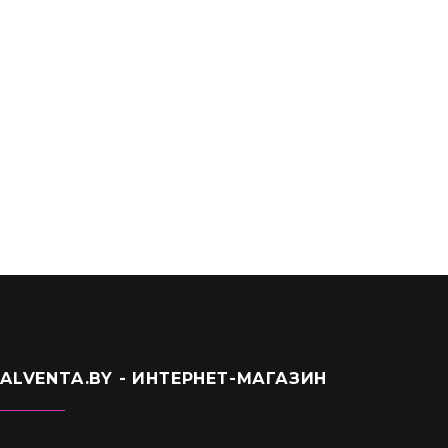
Круглый воздуховод 0,5 м D-125мм (12,5вп)
6,50
Br
ALVENTA.BY - ИНТЕРНЕТ-МАГАЗИН