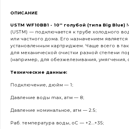
ОПИСАНИЕ
USTM WF10BB1 - 10'' голубой (типа Big Blue)
М
(USTM) — подключается к трубе холодного во
или частного дома. Его назначением являетс
установленным картриджем. Чаще всего в та
для механической очистки разной степени пор
(например, для обезжелезивания, умягчения, 
Технические данные:
Подключение, дюйм — 1;
Давление воды max, атм — 8;
Давление номинальное, атм — 2.5;
Раб. температура воды, оС — +2...+35;