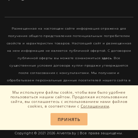
Размещенная на настоящем сайте информация отражена для
получения общего представления потенциальным потребителем
свойств и характеристик товаров. Настоящий сайт и размещенная
на нем информация не является публичной офертой. С договором
публичной оферты вы можете ознакомиться
здесь
. Все
существенные условия договора купли-продажи утверждаются
после согласования с консультантами. Мы получаем и
обрабатываем персональные данные посетителей нашего сайта в
соответствии с
Политикой конфиденциальности
. Если вы не даете
Мы используем файлы cookie, чтобы вам было удобнее
согласия на обработку своих персональных данных, вам
пользоваться нашим сайтом. Продолжая использование
сайта, вы соглашаетесь c использованием нами файлов
необходимо покинуть наш сайт. Актуальность цен и наличие
cookies, в соответствии с
Соглашением
.
уточняйте у менеджера в день обращения.
ПРИНЯТЬ
Copyright © 2021 2026 Alventa.by | Все права защищены.