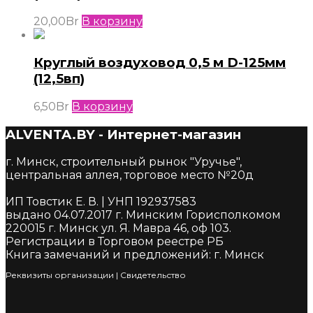
20,00
Br
В корзину
Круглый воздуховод 0,5 м D-125мм
(12,5вп)
6,50
Br
В корзину
ALVENTA.BY - Интернет-магазин
г. Минск, строительный рынок "Уручье",
центральная аллея, торговое место №20д
ИП Товстик Е. В. | УНП 192937583
выдано 04.07.2017 г. Минским Горисполкомом
220015 г. Минск ул. Я. Мавра 46, оф 103.
Регистрации в Торговом реестре РБ
Книга замечаний и предложений: г. Минск
Реквизиты организации
|
Cвидетельство