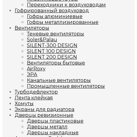
Переходники к воздуховодам
Гофрированный воздуховод
Гофры алюминиевые
Гофры металлизированные
Вентиляторы
Теневые вентиляторы
Soler&Palau
SILENT-300 DESIGN
SILENT 100 DESIGN
SILENT 200 DESIGN
Вентиляторы бытовые
AirRoxy
ЭРА
Канальные вентиляторы
Промышленные вентиляторы
Турбодефлектор
Лента клейкая
Хомуты
Экраны для радиатора
Дверцы ревизионные
Дверцы пластиковые
Дверцы металл
Дверцы накладные