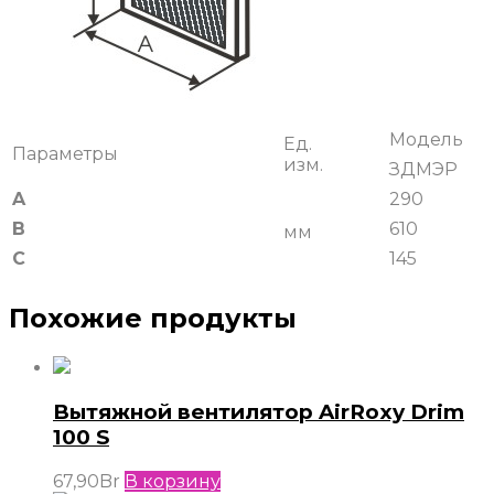
Модель
Ед.
Параметры
изм.
ЗДМЭР
A
290
B
610
мм
C
145
Похожие продукты
Вытяжной вентилятор AirRoxy Drim
100 S
67,90
Br
В корзину