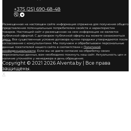
+375 (25) 690-68-48
Размещенная на настоящем сайте информация отражена для получения общего
представления потенциальным потребителем свойств и характеристик
товаров. Настоящий сайт и размещенная на нем информация не является
публичной офертой. С договором публичной оферты вы можете ознакомиться
здесь
. Все существенные условия договора купли-продажи утверждаются после
согласования с консультантами. Мы получаем и обрабатываем персональные
данные посетителей нашего сайта в соответствии с
Политикой
конфиденциальности
. Если вы не даете согласия на обработку своих
персональных данных, вам необходимо покинуть наш сайт. Актуальность цен и
наличие уточняйте у менеджера в день обращения.
Copyright © 2021 2026 Alventa.by | Все права
защищены.
X