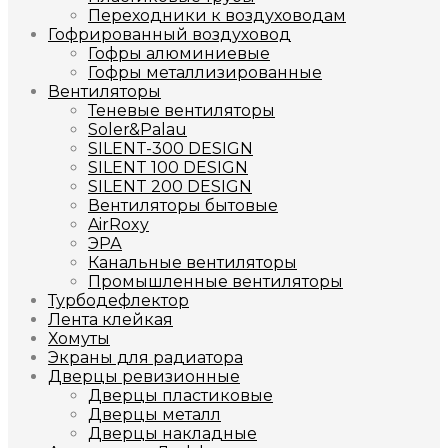
Переходники к воздуховодам
Гофрированный воздуховод
Гофры алюминиевые
Гофры металлизированные
Вентиляторы
Теневые вентиляторы
Soler&Palau
SILENT-300 DESIGN
SILENT 100 DESIGN
SILENT 200 DESIGN
Вентиляторы бытовые
AirRoxy
ЭРА
Канальные вентиляторы
Промышленные вентиляторы
Турбодефлектор
Лента клейкая
Хомуты
Экраны для радиатора
Дверцы ревизионные
Дверцы пластиковые
Дверцы металл
Дверцы накладные