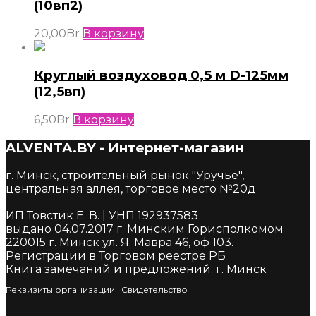
(10вп2)
20,00
Br
В корзину
Круглый воздуховод 0,5 м D-125мм
(12,5вп)
6,50
Br
В корзину
ALVENTA.BY - Интернет-магазин
г. Минск, строительный рынок "Уручье",
центральная аллея, торговое место №20д
ИП Товстик Е. В. | УНП 192937583
выдано 04.07.2017 г. Минским Горисполкомом
220015 г. Минск ул. Я. Мавра 46, оф 103.
Регистрации в Торговом реестре РБ
Книга замечаний и предложений: г. Минск
Реквизиты организации
|
Cвидетельство