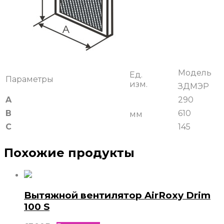
Модель
Ед.
Параметры
изм.
ЗДМЭР
A
290
B
610
мм
C
145
Похожие продукты
Вытяжной вентилятор AirRoxy Drim
100 S