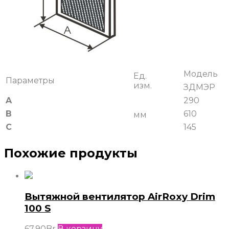
Модель
Ед.
Параметры
изм.
ЗДМЭР
A
290
B
610
мм
C
145
Похожие продукты
Вытяжной вентилятор AirRoxy Drim
100 S
67,90
Br
В корзину