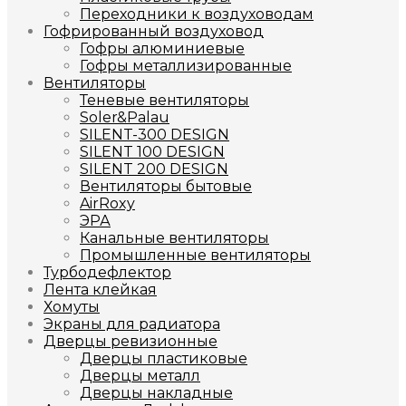
Переходники к воздуховодам
Гофрированный воздуховод
Гофры алюминиевые
Гофры металлизированные
Вентиляторы
Теневые вентиляторы
Soler&Palau
SILENT-300 DESIGN
SILENT 100 DESIGN
SILENT 200 DESIGN
Вентиляторы бытовые
AirRoxy
ЭРА
Канальные вентиляторы
Промышленные вентиляторы
Турбодефлектор
Лента клейкая
Хомуты
Экраны для радиатора
Дверцы ревизионные
Дверцы пластиковые
Дверцы металл
Дверцы накладные