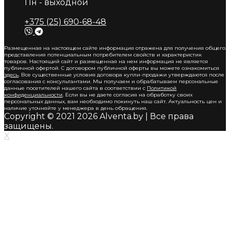
Пн - выходной
+375 (25) 690-68-48
Размещенная на настоящем сайте информация отражена для получения общего
представления потенциальным потребителем свойств и характеристик
товаров. Настоящий сайт и размещенная на нем информация не является
публичной офертой. С договором публичной оферты вы можете ознакомиться
здесь
. Все существенные условия договора купли-продажи утверждаются после
согласования с консультантами. Мы получаем и обрабатываем персональные
данные посетителей нашего сайта в соответствии с
Политикой
конфиденциальности
. Если вы не даете согласия на обработку своих
персональных данных, вам необходимо покинуть наш сайт. Актуальность цен и
наличие уточняйте у менеджера в день обращения.
Copyright © 2021 2026 Alventa.by | Все права
защищены.
X