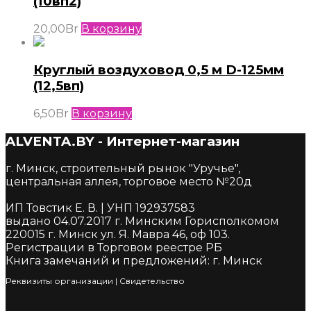
(10вп2)
20,00
Br
В корзину
Круглый воздуховод 0,5 м D-125мм
(12,5вп)
6,50
Br
В корзину
ALVENTA.BY - Интернет-магазин
г. Минск, строительный рынок "Уручье",
центральная аллея, торговое место №20д
ИП Товстик Е. В. | УНП 192937583
выдано 04.07.2017 г. Минским Горисполкомом
220015 г. Минск ул. Я. Мавра 46, оф 103.
Регистрации в Торговом реестре РБ
Книга замечаний и предложений: г. Минск
Реквизиты организации
|
Cвидетельство