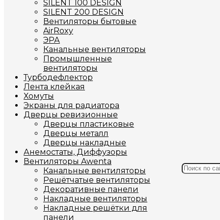
SILENT 100 DESIGN
SILENT 200 DESIGN
Вентиляторы бытовые
AirRoxy
ЭРА
Канальные вентиляторы
Промышленные
вентиляторы
Турбодефлектор
Лента клейкая
Хомуты
Экраны для радиатора
Дверцы ревизионные
Дверцы пластиковые
Дверцы металл
Дверцы накладные
Анемостаты, Диффузоры
Вентиляторы Awenta
Канальные вентиляторы
Решётчатые вентиляторы
Декоративные панели
Накладные вентиляторы
Накладные решётки для
панели