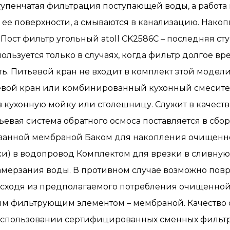
пенчатая фильтрация поступающей воды, а работа м
 ее поверхности, а смываются в канализацию. Нако
. Пост фильтр угольный atoll CK2586C – последняя 
льзуется только в случаях, когда фильтр долгое вр
ть. Питьевой кран не входит в комплект этой модел
ьевой кран или комбинированный кухонный смесите
 в кухонную мойку или столешницу. Служит в качес
ьевая система обратного осмоса поставляется в сб
анной мембраной Баком для накопления очищенно
и) в водопровод Комплектом для врезки в сливну
мерзания воды. В противном случае возможно повр
 исходя из предполагаемого потребления очищенн
ым фильтрующим элементом – мембраной. Качество
использовании сертифицированных сменных фильт