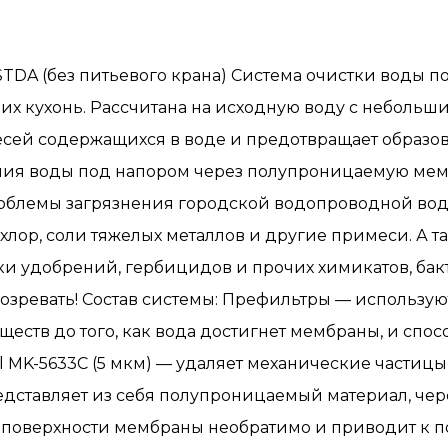
STDA (без питьевого крана) Система очистки воды по
 кухонь. Рассчитана на исходную воду с небольшим
месей содержащихся в воде и предотвращает образо
ния воды под напором через полупроницаемую мемб
облемы загрязнения городской водопроводной воды,
 хлор, соли тяжелых металлов и другие примеси. А 
и удобрений, гербицидов и прочих химикатов, бак
дозревать! Состав системы: Префильтры — использу
ществ до того, как вода достигнет мембраны, и сп
 MK-5633C (5 мкм) — удаляет механические частицы (
представляет из себя полупроницаемый материал, че
поверхности мембраны необратимо и приводит к по