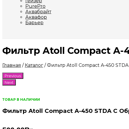
Гейзер
PurePro
Аквабрайт
Аквафор
Барьер
Фильтр Atoll Compact A
Главная
/
Каталог
/
Фильтр Atoll Compact A-450 STD
Previous
Next
ТОВАР В НАЛИЧИИ
Фильтр Atoll Compact A-450 STDA С О