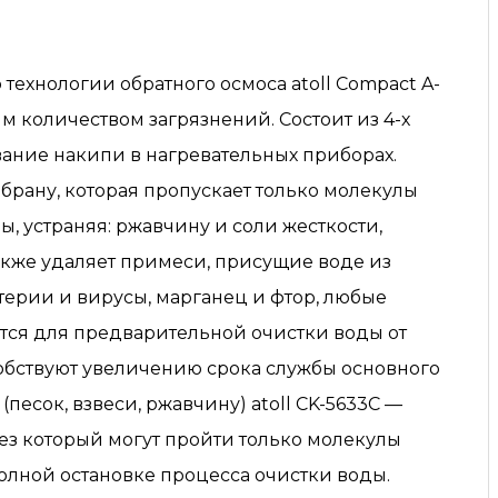
 технологии обратного осмоса atoll Compact A-
 количеством загрязнений. Состоит из 4-х
вание накипи в нагревательных приборах.
рану, которая пропускает только молекулы
 устраняя: ржавчину и соли жесткости,
также удаляет примеси, присущие воде из
терии и вирусы, марганец и фтор, любые
ются для предварительной очистки воды от
особствуют увеличению срока службы основного
песок, взвеси, ржавчину) atoll CK-5633C —
рез который могут пройти только молекулы
лной остановке процесса очистки воды.