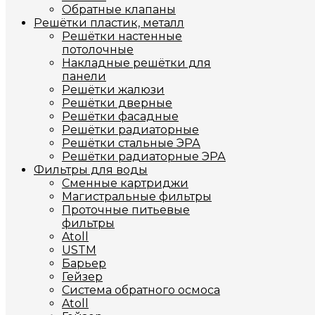
Обратные клапаны
Решётки пластик, металл
Решётки настенные
потолочные
Накладные решётки для
панели
Решётки жалюзи
Решётки дверные
Решётки фасадные
Решётки радиаторные
Решётки стальные ЭРА
Решётки радиаторные ЭРА
Фильтры для воды
Сменные картриджи
Магистральные фильтры
Проточные питьевые
фильтры
Atoll
USTM
Барьер
Гейзер
Система обратного осмоса
Atoll