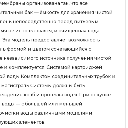
ембраны организована так, что все
пительный бак — ёмкость для хранения чистой
ступень непосредственно перед питьевым
емя не использовался, и очищенная вода,
и. Эта модель предоставляет возможность
ль формой и цветом сочетающийся с
тве независимого источника получения чистой
оре и комплектуется: Cистемой картриджей
й воды Комплектом соединительных трубок и
ю магистраль Системы должны быть
еждение колб и протечка воды. При покупке
ой воды — с большей или меньшей
 очистки воды различными моделями
рующих элементов.