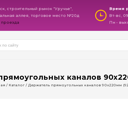
нск, строительный рынок "Уручье",
Время 
альная аллея, торговое место №20д
Вт-вс, 0
 проезда
Пн - вы
прямоугольных каналов 90х22
ная
/
Каталог
/
Держатель прямоугольных каналов 90х220мм (9