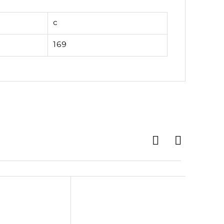
c
169