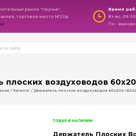
роительный рынок "Уручье",
Время раб
 аллея, торговое место №20д
Вт-вс, 09:00
да
Пн - выходн
 плоских воздуховодов 60х20
вная
/
Каталог
/
Держатель плоских воздуховодов 60х204 (620
ТОВАР В НАЛИЧИИ
Держатель Плоских Во