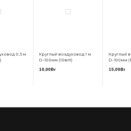
уховод 0,5 м
Круглый воздуховод 1 м
Круглый в
)
D-100мм (10вп1)
D-100мм (1
10,00
Br
15,00
Br
ОРЗИНУ
В КОРЗИНУ