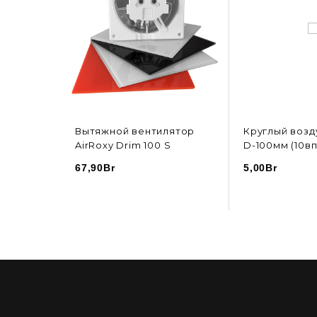
Вытяжной вентилятор
Круглый возд
AirRoxy Drim 100 S
D-100мм (10вп
67,90
Br
5,00
Br
ИНУ
В КОРЗИНУ
В К