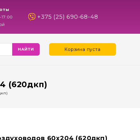
оты
+375 (25) 690-68-48
-17:00
ой
Корзина пуста
4 (620дкп)
дкп)
здуховодов 60х204 (620дкп)