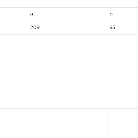
a
b
209
65