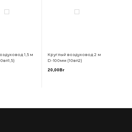
оздуховод 1,5 м
Круглый воздуховод 2 м
Кругл
0вп1,5)
D-100мм (10вп2)
D-125м
20,00
Br
6,50
Br
В КОРЗИНУ
В КОРЗИНУ