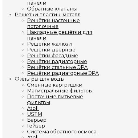
панели
Обратные клапаны
Решётки пластик, металл
Решётки настенные
потолочные
Накладные решётки для
панели
Решётки жалюзи
Решётки дверные
Решётки фасадные
Решётки радиаторные
Решётки стальные ЭРА
Решётки радиаторные ЭРА
Фильтры для воды
Сменные картриджи
Магистральные фильтры
Проточные питьевые
фильтры
Atoll
USTM
Барьер
Гейзер
Система обратного осмоса
Atoll