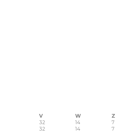
V
W
Z
32
14
7
32
14
7