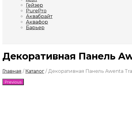
Гейзер
PurePro
Аквабрайт
Аквафор
Барьер
Декоративная Панель Awe
Главная
/
Каталог
/
Декоративная Панель Awenta Trax
Previous