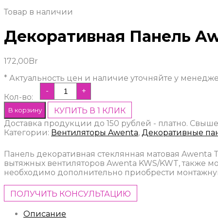
Товар в наличии
Декоративная Панель Awe
172,00
Br
* Актуальность цен и наличие уточняйте у менедж
-
+
Кол-во:
В корзину
КУПИТЬ В 1 КЛИК
Доставка продукции до 150 рублей - платно. Свыше
Категории:
Вентиляторы Awenta
,
Декоративные па
Панель декоративная стеклянная матовая Awenta Tr
вытяжных вентиляторов Awenta KWS/KWT, также мо
необходимо дополнительно приобрести монтажную
ПОЛУЧИТЬ КОНСУЛЬТАЦИЮ
Описание