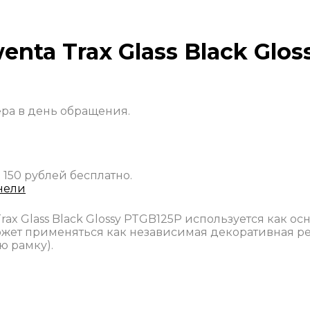
nta Trax Glass Black Glos
ера в день обращения.
 150 рублей бесплатно.
нели
ax Glass Black Glossy PTGB125P используется как 
жет применяться как независимая декоративная ре
 рамку).