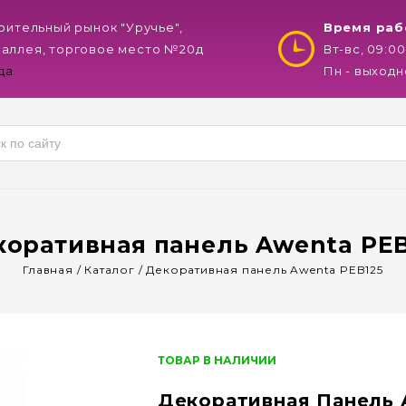
роительный рынок "Уручье",
Время раб
 аллея, торговое место №20д
Вт-вс, 09:00
да
Пн - выходн
коративная панель Awenta PEB
Главная
/
Каталог
/
Декоративная панель Awenta PEB125
ТОВАР В НАЛИЧИИ
Декоративная Панель 