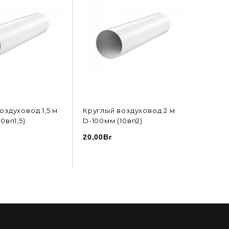
оздуховод 1,5 м
Круглый воздуховод 2 м
Кругл
0вп1,5)
D-100мм (10вп2)
D-125м
20,00
Br
6,50
Br
В КОРЗИНУ
В КОРЗИНУ