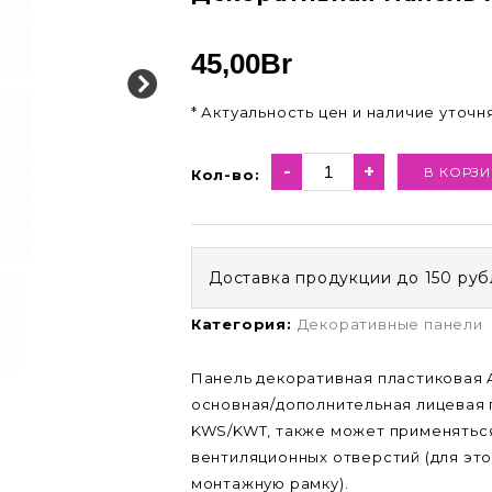
45,00
Br
* Актуальность цен и наличие уточ
-
+
В КОРЗИ
Кол-во:
Доставка продукции до 150 руб
Категория:
Декоративные панели
Панель декоративная пластиковая A
основная/дополнительная лицевая 
KWS/KWT, также может применяться
вентиляционных отверстий (для эт
монтажную рамку).