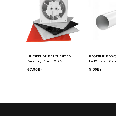
Вытяжной вентилятор
Круглый возд
AirRoxy Drim 100 S
D-100мм (10вп
67,90
Br
5,00
Br
ИНУ
В КОРЗИНУ
В К