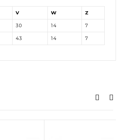
V
W
Z
30
14
7
43
14
7