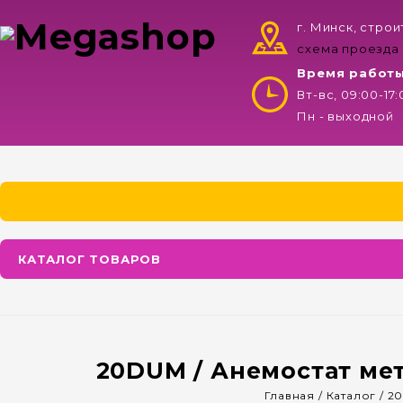
г. Минск, стро
схема проезда
Время работ
Вт-вс, 09:00-17
Пн - выходной
КАТАЛОГ ТОВАРОВ
20DUM / Анемостат ме
Главная
/
Каталог
/
20