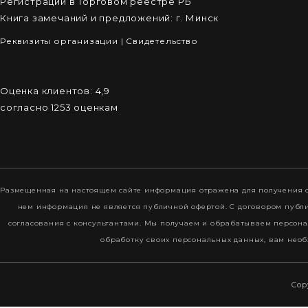
Регистрации в Торговом реестре РБ
Книга замечаний и предложений: г. Минск
Реквизиты организации
|
Cвидетельство
Оценка клиентов:
4,9
согласно
1253
оценкам
Размещенная на настоящем сайте информация отражена для получения о
нем информация не является публичной офертой. С договором пуб
согласования с консультантами. Мы получаем и обрабатываем персона
обработку своих персональных данных, вам необ
Cop