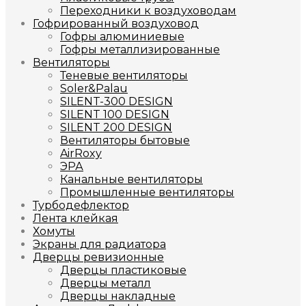
Переходники к воздуховодам
Гофрированный воздуховод
Гофры алюминиевые
Гофры металлизированные
Вентиляторы
Теневые вентиляторы
Soler&Palau
SILENT-300 DESIGN
SILENT 100 DESIGN
SILENT 200 DESIGN
Вентиляторы бытовые
AirRoxy
ЭРА
Канальные вентиляторы
Промышленные вентиляторы
Турбодефлектор
Лента клейкая
Хомуты
Экраны для радиатора
Дверцы ревизионные
Дверцы пластиковые
Дверцы металл
Дверцы накладные