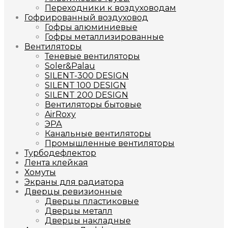
Переходники к воздуховодам
Гофрированный воздуховод
Гофры алюминиевые
Гофры металлизированные
Вентиляторы
Теневые вентиляторы
Soler&Palau
SILENT-300 DESIGN
SILENT 100 DESIGN
SILENT 200 DESIGN
Вентиляторы бытовые
AirRoxy
ЭРА
Канальные вентиляторы
Промышленные вентиляторы
Турбодефлектор
Лента клейкая
Хомуты
Экраны для радиатора
Дверцы ревизионные
Дверцы пластиковые
Дверцы металл
Дверцы накладные