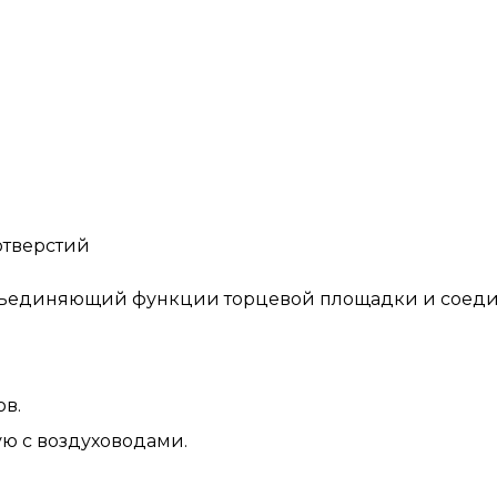
отверстий
ъединяющий функции торцевой площадки и соедин
в.
ю с воздуховодами.