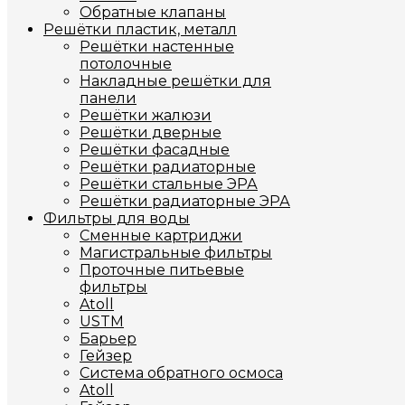
Обратные клапаны
Решётки пластик, металл
Решётки настенные
потолочные
Накладные решётки для
панели
Решётки жалюзи
Решётки дверные
Решётки фасадные
Решётки радиаторные
Решётки стальные ЭРА
Решётки радиаторные ЭРА
Фильтры для воды
Сменные картриджи
Магистральные фильтры
Проточные питьевые
фильтры
Atoll
USTM
Барьер
Гейзер
Система обратного осмоса
Atoll