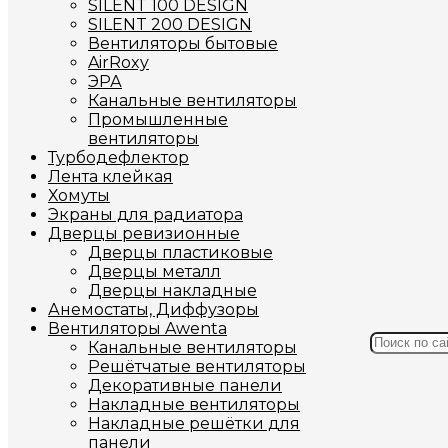
SILENT 100 DESIGN
SILENT 200 DESIGN
Вентиляторы бытовые
AirRoxy
ЭРА
Канальные вентиляторы
Промышленные
вентиляторы
Турбодефлектор
Лента клейкая
Хомуты
Экраны для радиатора
Дверцы ревизионные
Дверцы пластиковые
Дверцы металл
Дверцы накладные
Анемостаты, Диффузоры
Вентиляторы Awenta
Канальные вентиляторы
Решётчатые вентиляторы
Декоративные панели
Накладные вентиляторы
Накладные решётки для
панели