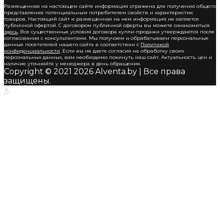
Размещенная на настоящем сайте информация отражена для получения общего
представления потенциальным потребителем свойств и характеристик
товаров. Настоящий сайт и размещенная на нем информация не является
публичной офертой. С договором публичной оферты вы можете ознакомиться
здесь
. Все существенные условия договора купли-продажи утверждаются после
согласования с консультантами. Мы получаем и обрабатываем персональные
данные посетителей нашего сайта в соответствии с
Политикой
конфиденциальности
. Если вы не даете согласия на обработку своих
персональных данных, вам необходимо покинуть наш сайт. Актуальность цен и
наличие уточняйте у менеджера в день обращения.
Copyright © 2021 2026 Alventa.by | Все права
защищены.
X