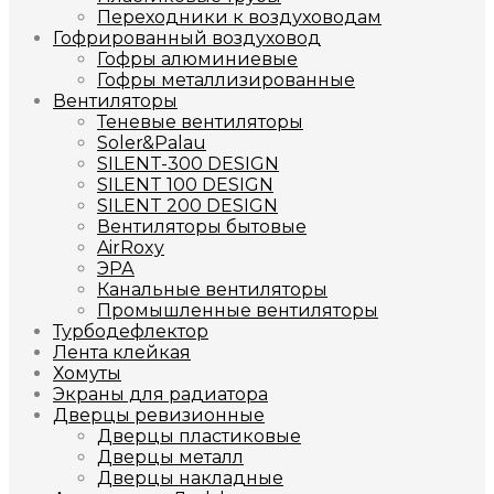
Переходники к воздуховодам
Гофрированный воздуховод
Гофры алюминиевые
Гофры металлизированные
Вентиляторы
Теневые вентиляторы
Soler&Palau
SILENT-300 DESIGN
SILENT 100 DESIGN
SILENT 200 DESIGN
Вентиляторы бытовые
AirRoxy
ЭРА
Канальные вентиляторы
Промышленные вентиляторы
Турбодефлектор
Лента клейкая
Хомуты
Экраны для радиатора
Дверцы ревизионные
Дверцы пластиковые
Дверцы металл
Дверцы накладные