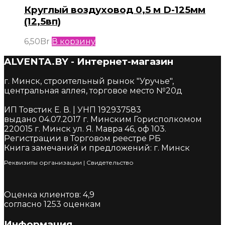
Круглый воздуховод 0,5 м D-125мм
(12,5вп)
6,50
Br
В корзину
ALVENTA.BY - Интернет-магазин
г. Минск, строительный рынок "Уручье",
центральная аллея, торговое место №20д
ИП Товстик Е. В. | УНП 192937583
выдано 04.07.2017 г. Минским Горисполкомом
220015 г. Минск ул. Я. Мавра 46, оф 103.
Регистрации в Торговом реестре РБ
Книга замечаний и предложений: г. Минск
Реквизиты организации
|
Cвидетельство
Оценка клиентов:
4,9
согласно
1253
оценкам
Информация