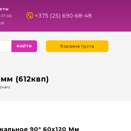
оты
+375 (25) 690-68-48
-17:00
ой
Корзина пуста
мм (612квп)
2квп)
кальное 90° 60х120 Мм