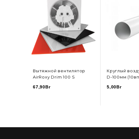
Вытяжной вентилятор
Круглый возд
AirRoxy Drim 100 S
D-100мм (10вп
67,90
Br
5,00
Br
ИНУ
В КОРЗИНУ
В К