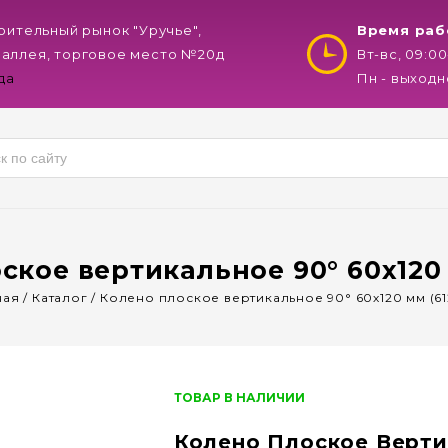
роительный рынок "Уручье",
Время раб
 аллея, торговое место №20д
Вт-вс, 09:00
да
Пн - выходн
ское вертикальное 90° 60х120 
ная
/
Каталог
/
Колено плоское вертикальное 90° 60х120 мм (61
ТОВАР В НАЛИЧИИ
Колено Плоское Верти