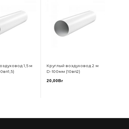
оздуховод 1,5 м
Круглый воздуховод 2 м
Кругл
0вп1,5)
D-100мм (10вп2)
D-125м
20,00
Br
6,50
Br
В КОРЗИНУ
В КОРЗИНУ