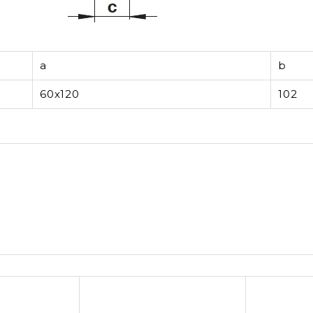
a
b
60x120
102