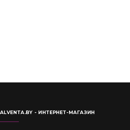
Круглый воздуховод 0,5 м D-125мм (12,5вп)
6,50
Br
ALVENTA.BY - ИНТЕРНЕТ-МАГАЗИН