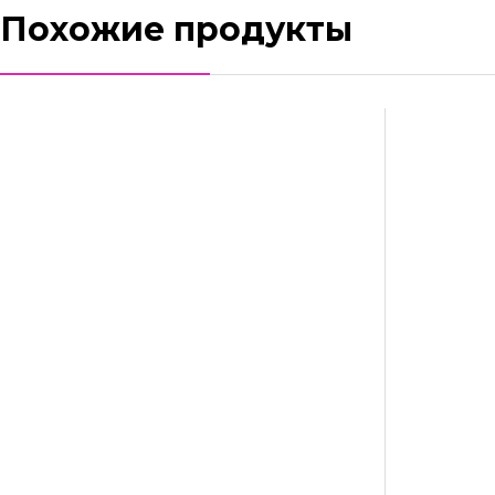
Похожие продукты
Вытяжной вентилятор AirRoxy Drim 100 S
67,90
Br