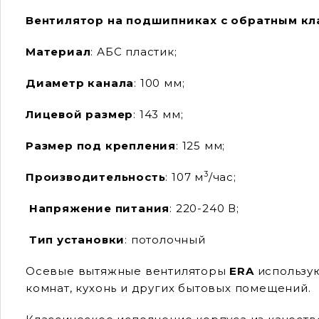
Вентилятор на подшипниках с обратным кл
Материал
: АБС пластик;
Диаметр канала
: 100 мм;
Лицевой размер
: 143 мм;
Размер под крепления
: 125 мм;
3
Производительность
: 107 м
/час;
Напряжение питания
: 220-240 В;
Тип установки
: потолочный
Осевые вытяжные вентиляторы
ERA
использу
комнат, кухонь и других бытовых помещений.