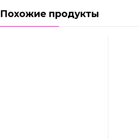
Похожие продукты
Вытяжной вентилятор AirRoxy Drim 100 S
67,90
Br