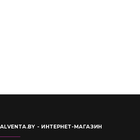
Круглый воздуховод 0,5 м D-125мм (12,5вп)
6,50
Br
ALVENTA.BY - ИНТЕРНЕТ-МАГАЗИН